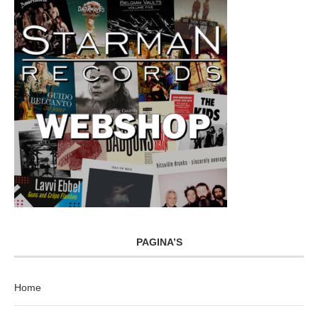
PAGINA’S
Home