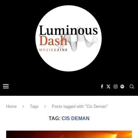
Home
Tags
Posts tagged with "Cis Deman"
TAG:
CIS DEMAN