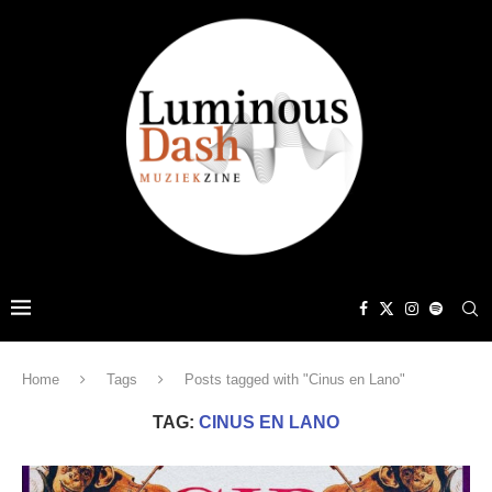
Home
Tags
Posts tagged with "Cinus en Lano"
TAG:
CINUS EN LANO