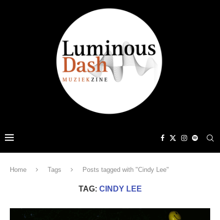
Home
Tags
Posts tagged with "Cindy Lee"
TAG:
CINDY LEE