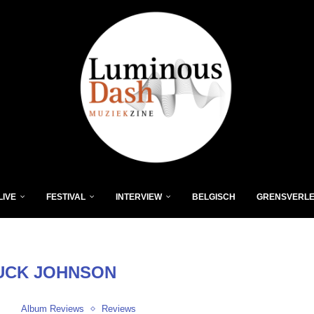
LIVE
FESTIVAL
INTERVIEW
BELGISCH
GRENSVERL
UCK JOHNSON
Album Reviews
Reviews