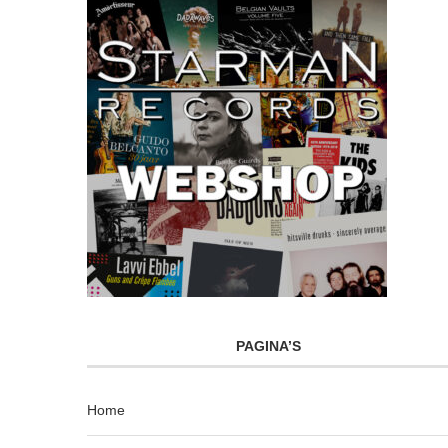
PAGINA’S
Home