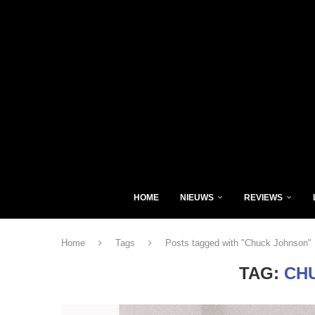
HOME
NIEUWS
REVIEWS
Home
Tags
Posts tagged with "Chuck Johnson"
TAG:
CH