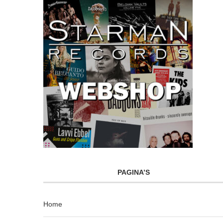
PAGINA’S
Home