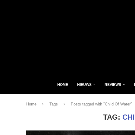
HOME
NIEUWS
REVIEWS
Home
Tags
Posts tagged with "Child Of Water"
TAG:
CH