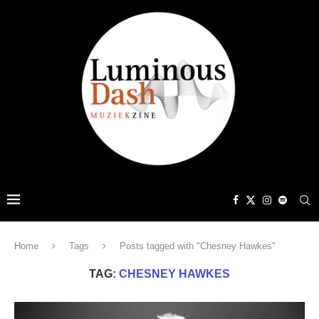
Home
Tags
Posts tagged with "Chesney Hawkes"
TAG:
CHESNEY HAWKES