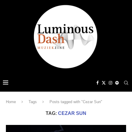
Home
Tags
Posts tagged with "Cezar Sun"
TAG:
CEZAR SUN