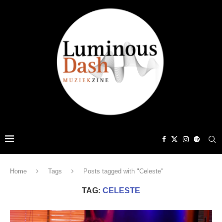
Home
Tags
Posts tagged with "Celeste"
TAG:
CELESTE