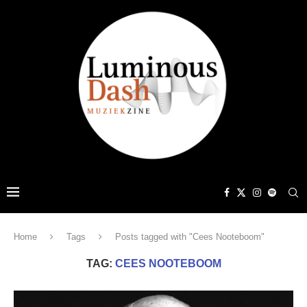
Home
Tags
Posts tagged with "Cees Nooteboom"
TAG:
CEES NOOTEBOOM