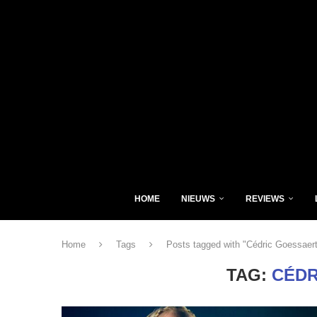
HOME
NIEUWS
REVIEWS
Home
Tags
Posts tagged with "Cédric Goessaert
TAG:
CÉDR