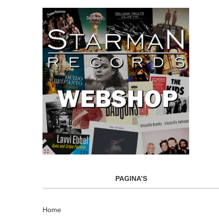
PAGINA’S
Home