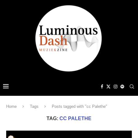
Home
Tags
Posts tagged with "cc Palethe"
TAG:
CC PALETHE