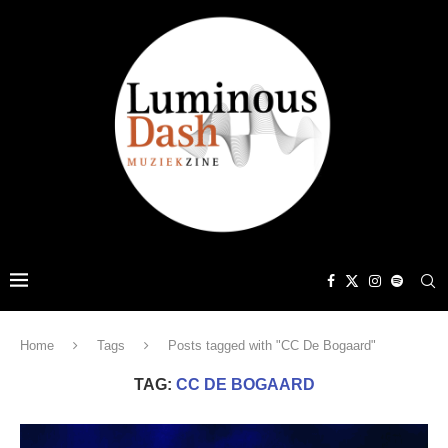
Home
Tags
Posts tagged with "CC De Bogaard"
TAG:
CC DE BOGAARD