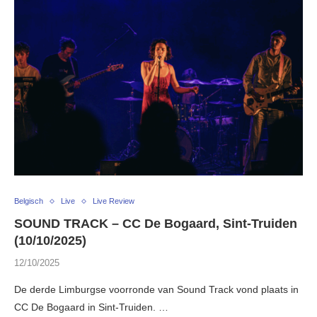
Belgisch
Live
Live Review
SOUND TRACK – CC De Bogaard, Sint-Truiden
(10/10/2025)
12/10/2025
De derde Limburgse voorronde van Sound Track vond plaats in
CC De Bogaard in Sint-Truiden. …