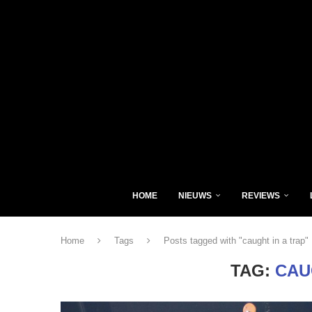
HOME
NIEUWS
REVIEWS
Home
Tags
Posts tagged with "caught in a trap"
TAG:
CAU