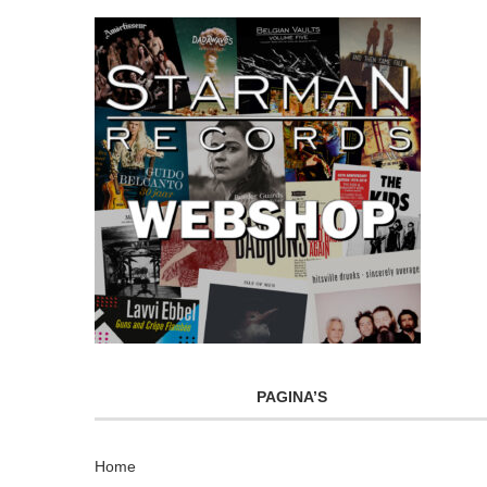
PAGINA’S
Home