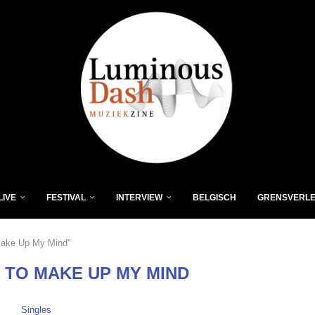
LIVE
FESTIVAL
INTERVIEW
BELGISCH
GRENSVERL
Make Up My Mind"
 TO MAKE UP MY MIND
Singles