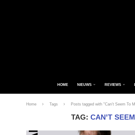
HOME
NIEUWS
REVIEWS
Home
Tags
Posts tagged with "Can’t Seem To 
TAG:
CAN’T SEEM