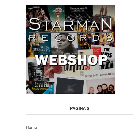
PAGINA’S
Home