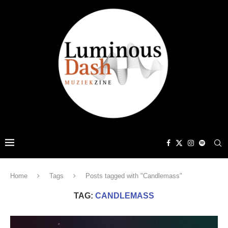
Home
Tags
Posts tagged with "Candlemass"
TAG:
CANDLEMASS