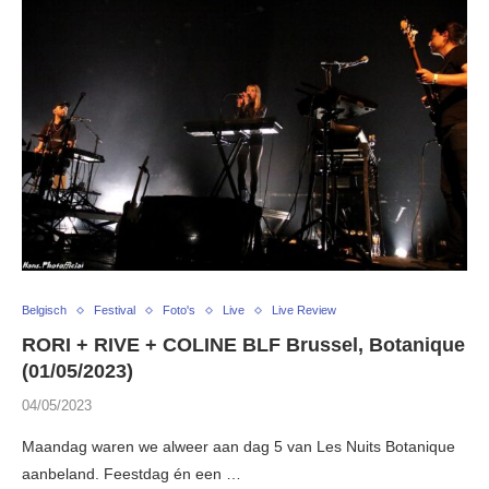
Belgisch
Festival
Foto's
Live
Live Review
RORI + RIVE + COLINE BLF Brussel, Botanique
(01/05/2023)
04/05/2023
Maandag waren we alweer aan dag 5 van Les Nuits Botanique
aanbeland. Feestdag én een …