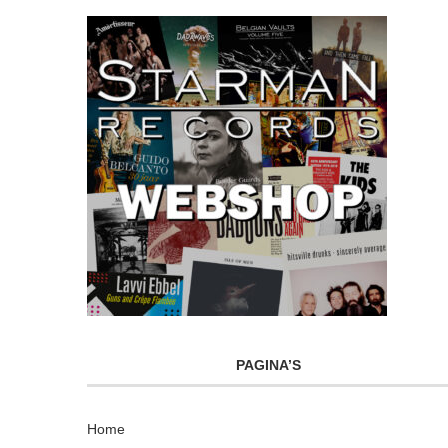
PAGINA’S
Home