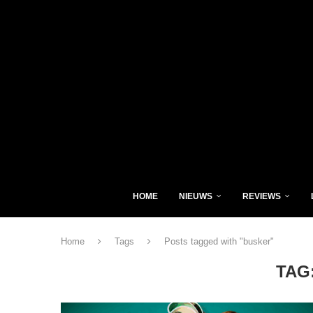
HOME
NIEUWS
REVIEWS
Home
Tags
Posts tagged with "busker"
TAG