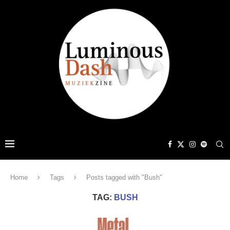
Home
Tags
Posts tagged with "Bush"
TAG:
BUSH