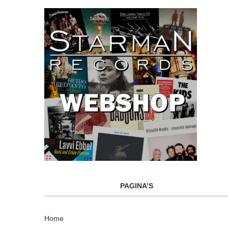
PAGINA’S
Home