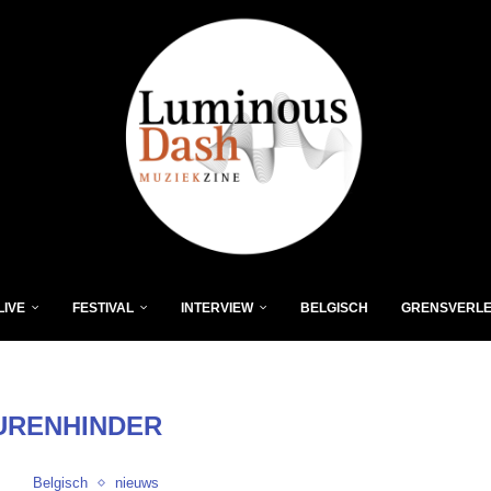
LIVE
FESTIVAL
INTERVIEW
BELGISCH
GRENSVERL
URENHINDER
Belgisch
nieuws