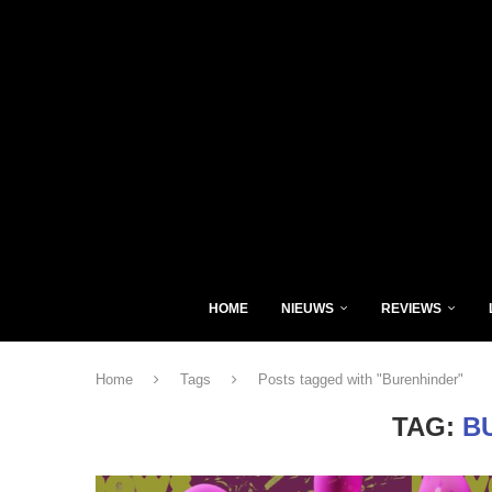
HOME
NIEUWS
REVIEWS
Home
Tags
Posts tagged with "Burenhinder"
TAG:
B