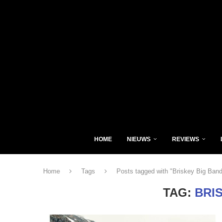
HOME
NIEUWS
REVIEWS
Home
Tags
Posts tagged with "Briskey Big Band
TAG:
BRI