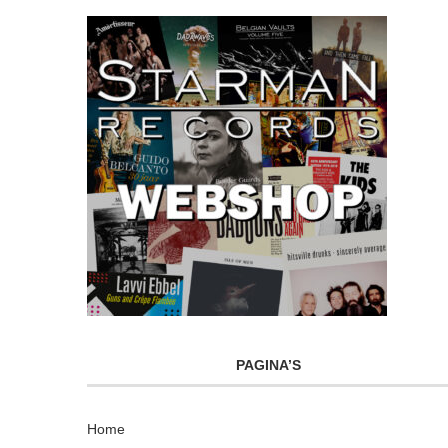
PAGINA’S
Home