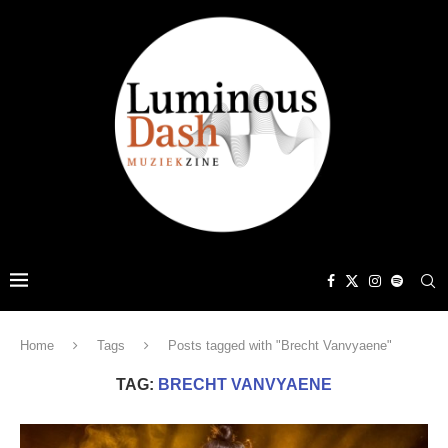
Home
Tags
Posts tagged with "Brecht Vanvyaene"
TAG:
BRECHT VANVYAENE