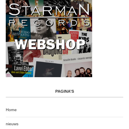
PAGINA’S
Home
nieuws