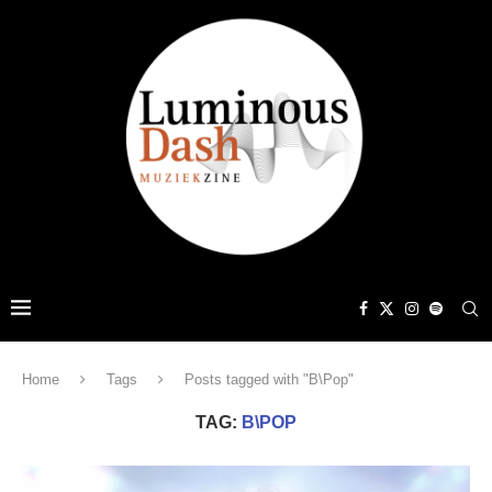
Home
Tags
Posts tagged with "B\Pop"
TAG:
B\POP