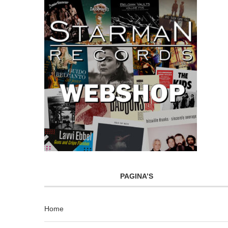
PAGINA’S
Home