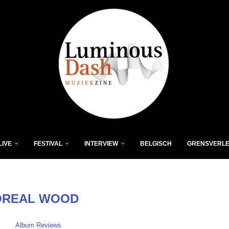
LIVE
FESTIVAL
INTERVIEW
BELGISCH
GRENSVERL
OREAL WOOD
Album Reviews