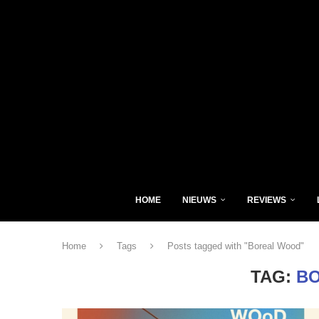
HOME
NIEUWS
REVIEWS
Home
Tags
Posts tagged with "Boreal Wood"
TAG:
B