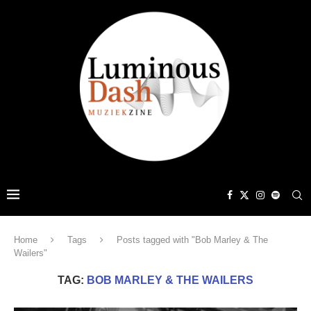
Home
Tags
Posts tagged with "Bob Marley & The
Wailers"
TAG:
BOB MARLEY & THE WAILERS