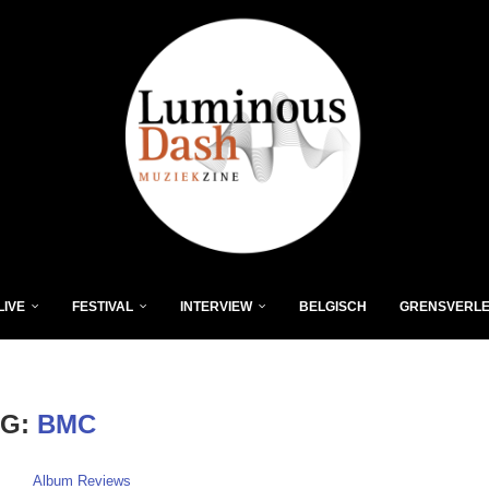
LIVE
FESTIVAL
INTERVIEW
BELGISCH
GRENSVERL
AG:
BMC
Album Reviews