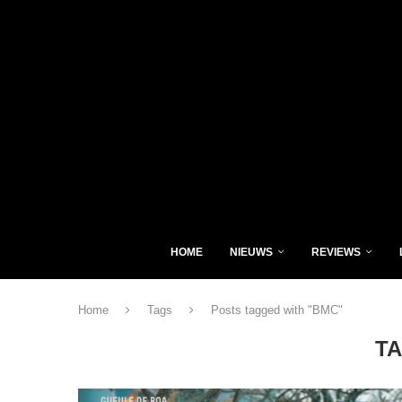
HOME
NIEUWS
REVIEWS
Home
Tags
Posts tagged with "BMC"
T