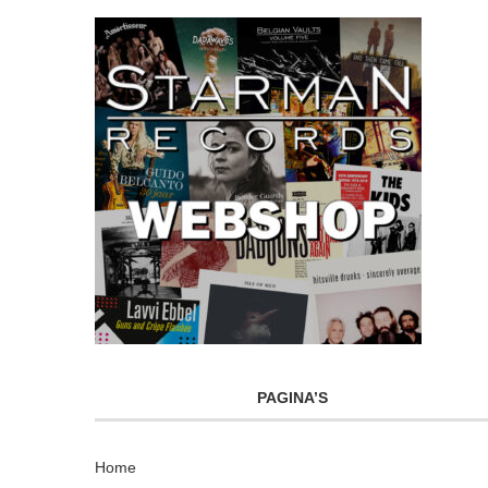
PAGINA’S
Home