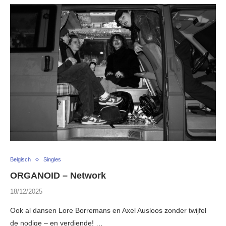
Belgisch
Singles
ORGANOID – Network
18/12/2025
Ook al dansen Lore Borremans en Axel Ausloos zonder twijfel
de nodige – en verdiende! …