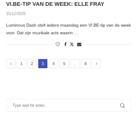
VI.BE-TIP VAN DE WEEK: ELLE FRAY
15/12/2025
Luminous Dash stelt iedere maandag een VI.BE-tip van de week
voor. Dat zijn muzikale acts waarin …
1
2
3
4
5
…
8