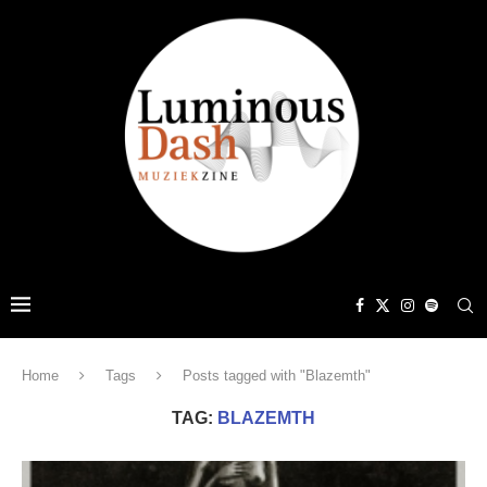
Home
Tags
Posts tagged with "Blazemth"
TAG:
BLAZEMTH