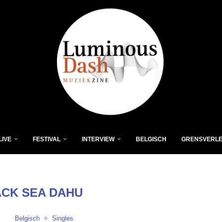
LIVE
FESTIVAL
INTERVIEW
BELGISCH
GRENSVERL
ACK SEA DAHU
Belgisch
Singles