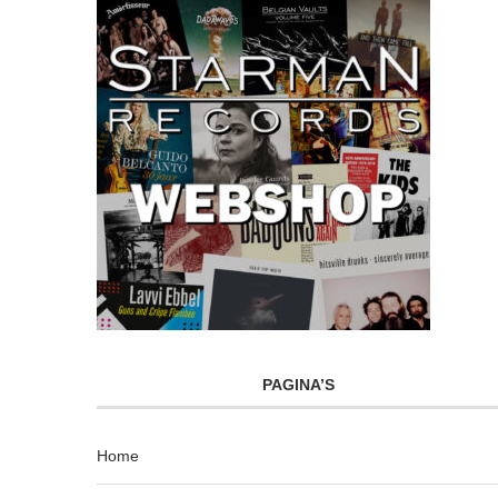
PAGINA’S
Home