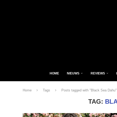
HOME
NIEUWS
REVIEWS
Home
Tags
Posts tagged with "Black Sea Dahu"
TAG:
BL