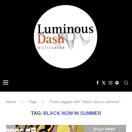
Home
Tags
Posts tagged with "black now in summer"
TAG:
BLACK NOW IN SUMMER