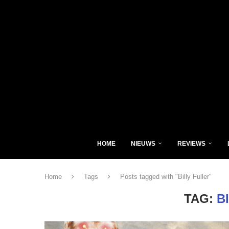
HOME
NIEUWS
REVIEWS
Home
Tags
Posts tagged with "Billy Fuller"
TAG:
B