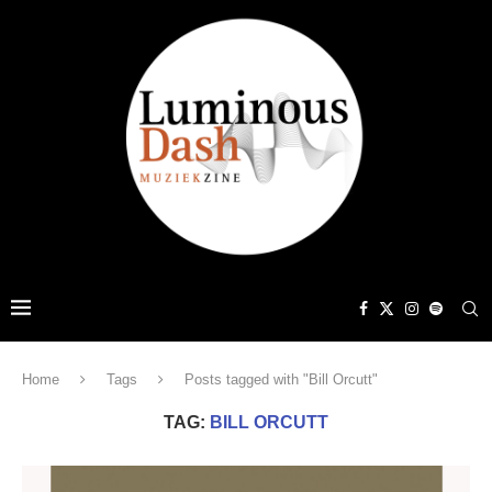
Home
Tags
Posts tagged with "Bill Orcutt"
TAG:
BILL ORCUTT