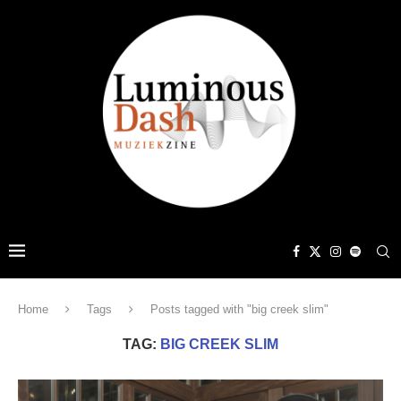
Home
Tags
Posts tagged with "big creek slim"
TAG:
BIG CREEK SLIM