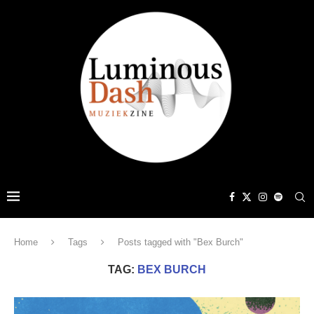
Home
Tags
Posts tagged with "Bex Burch"
TAG:
BEX BURCH