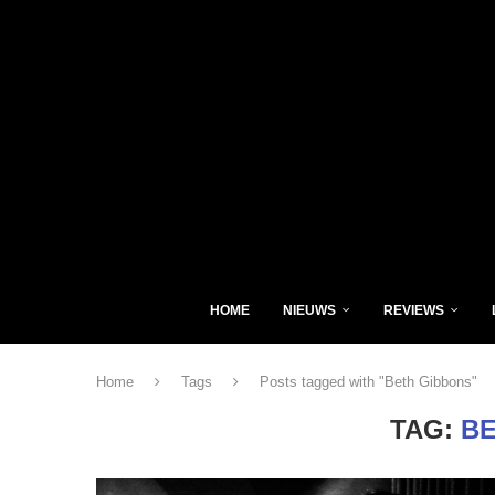
HOME
NIEUWS
REVIEWS
Home
Tags
Posts tagged with "Beth Gibbons"
TAG:
BE