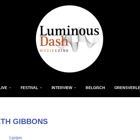
LIVE
FESTIVAL
INTERVIEW
BELGISCH
GRENSVERL
TH GIBBONS
Lijstjes