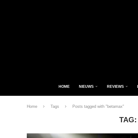
HOME
NIEUWS
REVIEWS
Home
Tags
Posts tagged with "betamax"
TAG