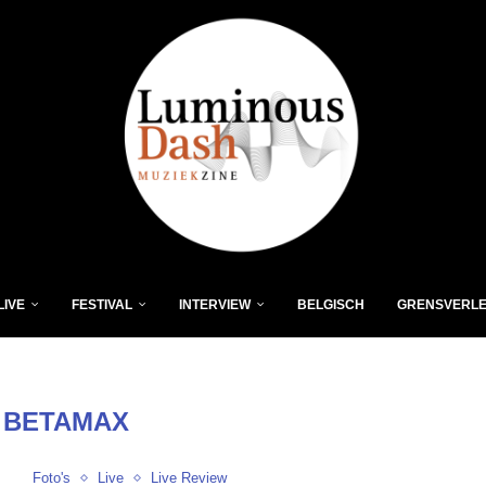
LIVE
FESTIVAL
INTERVIEW
BELGISCH
GRENSVERL
:
BETAMAX
Foto's
Live
Live Review