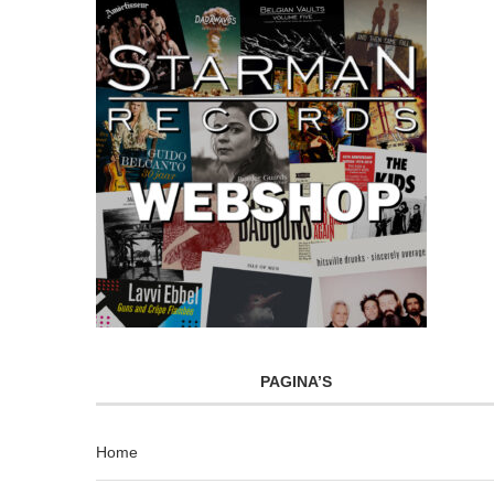
PAGINA’S
Home