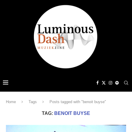
Home
Tags
Posts tagged with "benoit buyse"
TAG:
BENOIT BUYSE