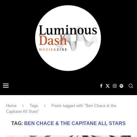
Home
Tags
Posts tagged with "Ben Chace & the
Capitane All Stars"
TAG:
BEN CHACE & THE CAPITANE ALL STARS