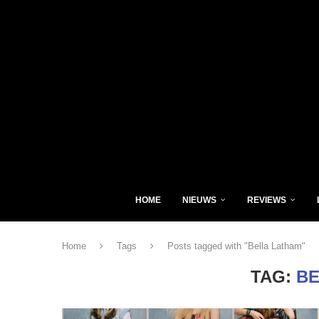
HOME
NIEUWS
REVIEWS
Home
Tags
Posts tagged with "Bella Latham"
TAG:
BE