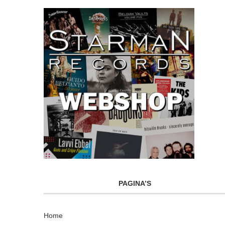
PAGINA’S
Home