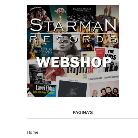
PAGINA’S
Home