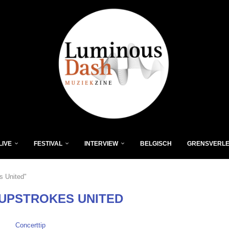
LIVE
FESTIVAL
INTERVIEW
BELGISCH
GRENSVERL
s United"
 UPSTROKES UNITED
Concerttip