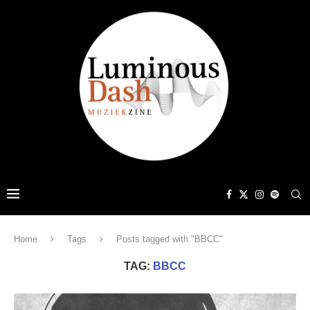
Home
Tags
Posts tagged with "BBCC"
TAG:
BBCC