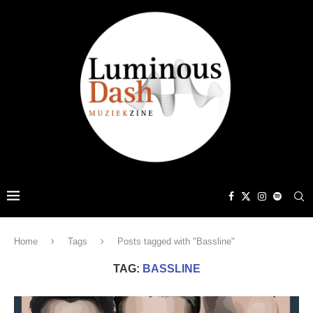
Home
Tags
Posts tagged with "Bassline"
TAG:
BASSLINE