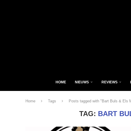
HOME
NIEUWS
REVIEWS
Home
Tags
Posts tagged with "Bart Buls & Els 
TAG:
BART BU