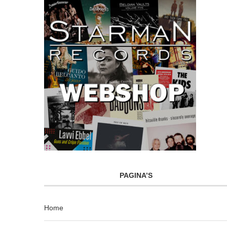
PAGINA’S
Home