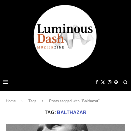
Home
Tags
Posts tagged with "Balthazar"
TAG:
BALTHAZAR