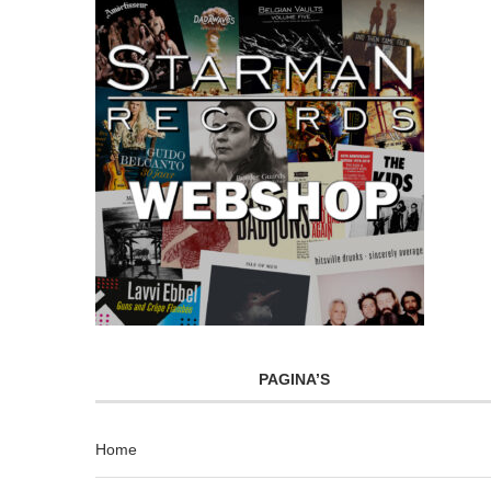
PAGINA’S
Home