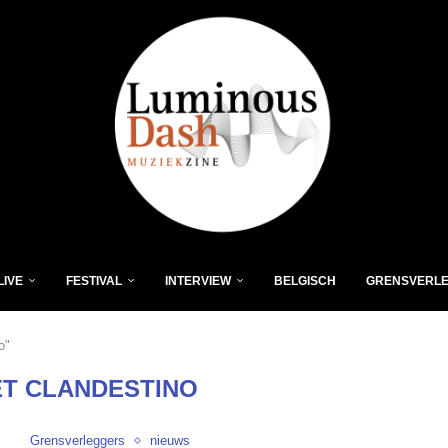
LIVE
FESTIVAL
INTERVIEW
BELGISCH
GRENSVERL
o"
T CLANDESTINO
Grensverleggers
nieuws