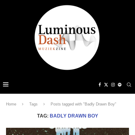
Home
Tags
Posts tagged with "Badly Drawn Boy"
TAG:
BADLY DRAWN BOY