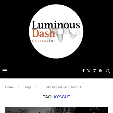
Home
Tags
Posts tagged with "Aysgut"
TAG:
AYSGUT