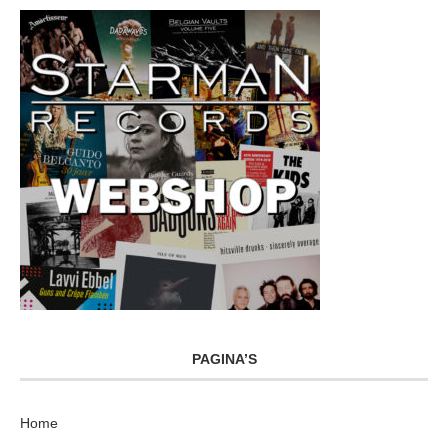
PAGINA’S
Home