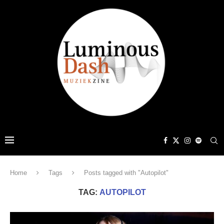
Home
Tags
Posts tagged with "Autopilot"
TAG:
AUTOPILOT