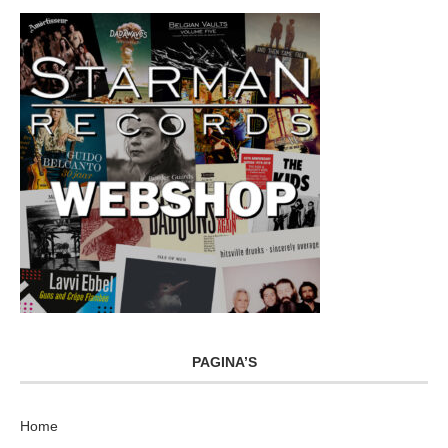
PAGINA’S
Home