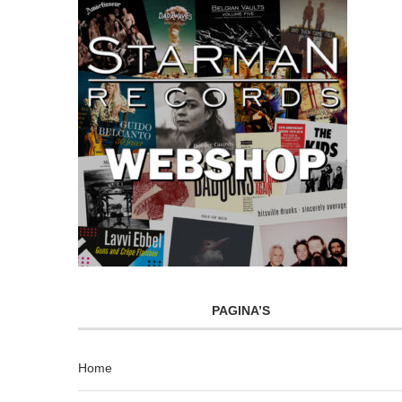
PAGINA’S
Home