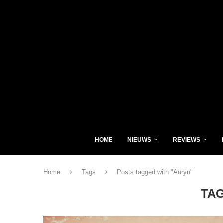
HOME
NIEUWS
REVIEWS
Home
Tags
Posts tagged with "Auryn"
TA