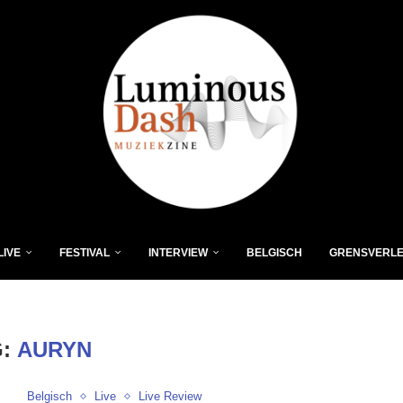
LIVE
FESTIVAL
INTERVIEW
BELGISCH
GRENSVERL
G:
AURYN
Belgisch
Live
Live Review