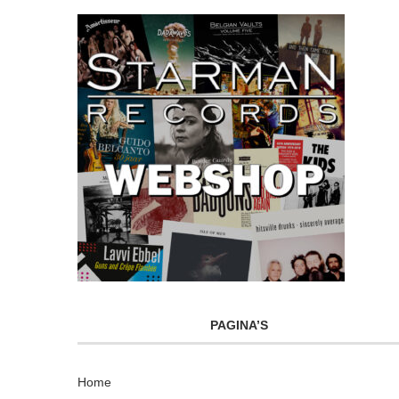
PAGINA’S
Home