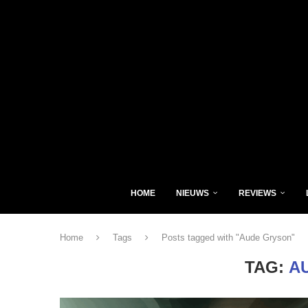
HOME
NIEUWS
REVIEWS
Home
Tags
Posts tagged with "Aude Gryson"
TAG:
A